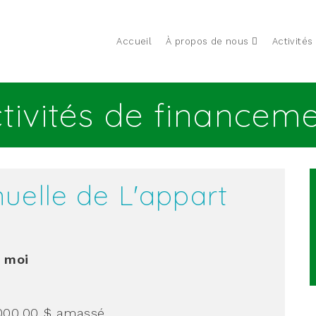
Accueil
À propos de nous
Activités
tivités de financem
uelle de L'appart
à moi
000,00 $
amassé