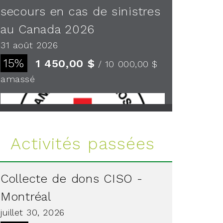
secours en cas de sinistres
au Canada 2026
31 août 2026
15%
1 450,00 $
/ 10 000,00 $
amassé
Voir plus
Activités passées
Collecte de dons CISO -
Montréal
juillet 30, 2026