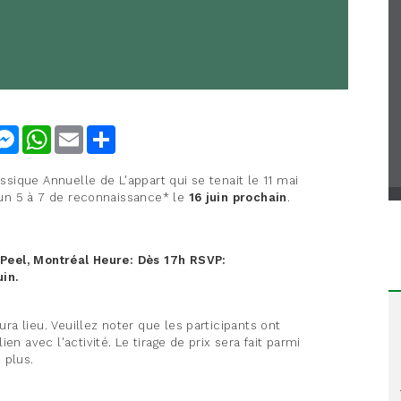
nkedIn
Messenger
WhatsApp
Email
Share
assique Annuelle de L'appart qui se tenait le 11 mai
à un 5 à 7 de reconnaissance* le
16 juin prochain
.
 Peel, Montréal
Heure:
Dès 17h
RSVP:
uin.
aura lieu. Veuillez noter que les participants ont
en avec l'activité. Le tirage de prix sera fait parmi
 plus.