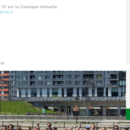
t TV sur la Classique Annuelle:
597001/
te.