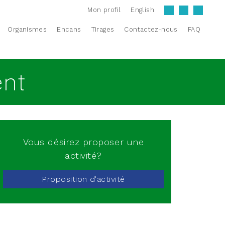
Mon profil
English
Organismes
Encans
Tirages
Contactez-nous
FAQ
ent
Vous désirez proposer une
activité?
Proposition d'activité