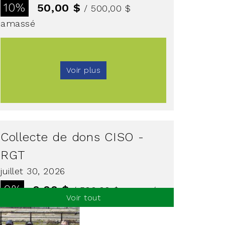
10%
50,00 $
/ 500,00 $
amassé
Voir plus
Collecte de dons CISO -
RGT
juillet 30, 2026
0%
0,00 $
/ 500,00 $
amassé
Voir tout