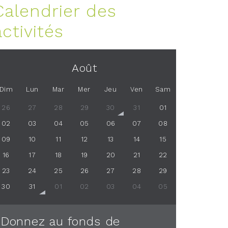
Calendrier des
activités
Août
Dim
Lun
Mar
Mer
Jeu
Ven
Sam
26
27
28
29
30
31
01
02
03
04
05
06
07
08
09
10
11
12
13
14
15
16
17
18
19
20
21
22
23
24
25
26
27
28
29
30
31
01
02
03
04
05
Donnez au fonds de