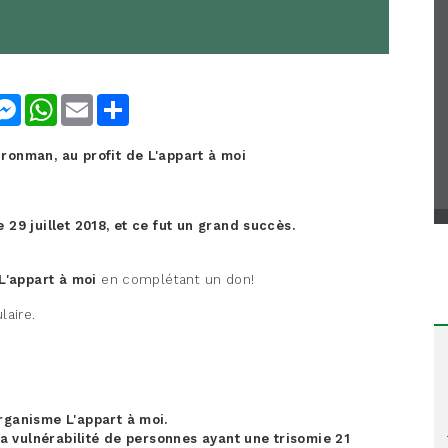
nkedIn
Messenger
WhatsApp
Email
Share
ronman, au profit de L'appart à moi
 29 juillet 2018, et ce fut un grand succès.
L'appart à moi
en complétant un don!
laire.
rganisme L'appart à moi.
 la vulnérabilité de personnes ayant une trisomie 21