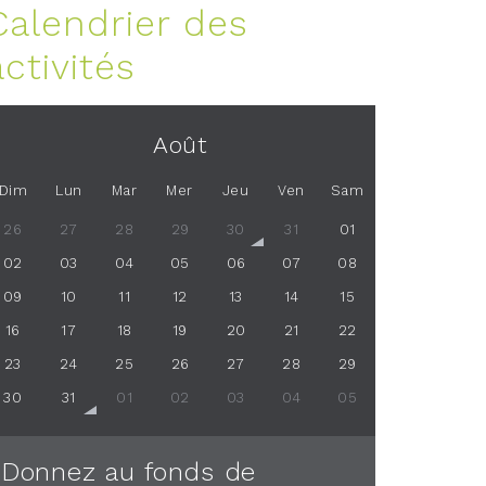
Calendrier des
activités
Août
Dim
Lun
Mar
Mer
Jeu
Ven
Sam
26
27
28
29
30
31
01
02
03
04
05
06
07
08
09
10
11
12
13
14
15
16
17
18
19
20
21
22
23
24
25
26
27
28
29
30
31
01
02
03
04
05
Donnez au fonds de