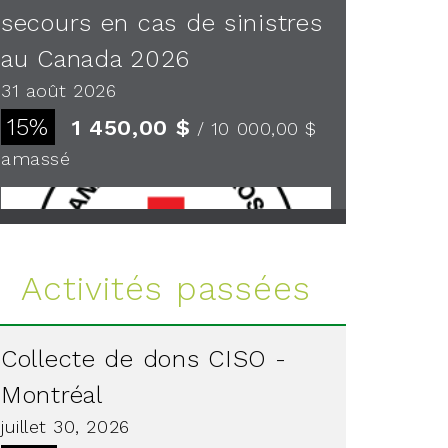
secours en cas de sinistres
au Canada 2026
31 août 2026
15%
1 450,00 $
/ 10 000,00 $
amassé
Voir plus
Activités passées
Collecte de dons CISO -
Montréal
juillet 30, 2026