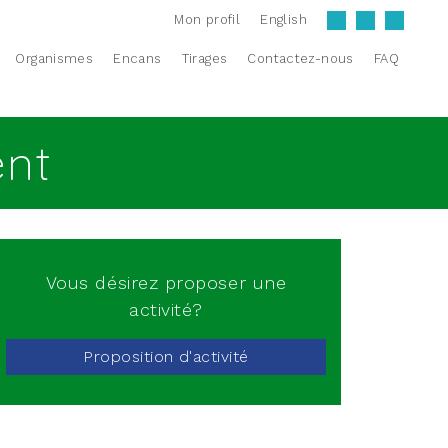
Mon profil
English
Organismes
Encans
Tirages
Contactez-nous
FAQ
ent
Vous désirez proposer une
activité?
Proposition d'activité