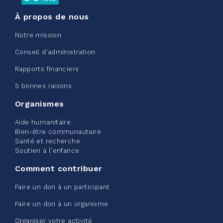
À propos de nous
Notre mission
Conseil d'administration
Edmonton Corporate Challenge
Rapports financiers
2026 - Extra Life
5 bonnes raisons
juin 09, 2026
Organismes
2%
20,00 $
/ 1 000,00 $
amassé
Aide humanitaire
Bien-être communautaire
Santé et recherche
Soutien à l'enfance
Voir plus
Comment contribuer
Faire un don à un participant
Faire un don à un organisme
Organiser votre activité