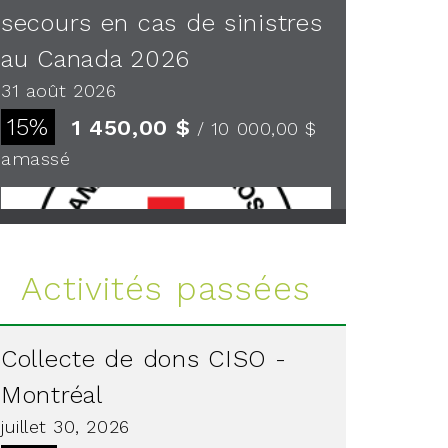
secours en cas de sinistres
au Canada 2026
31 août 2026
15%
1 450,00 $
/ 10 000,00 $
amassé
Voir plus
Activités passées
Collecte de dons CISO -
Montréal
juillet 30, 2026