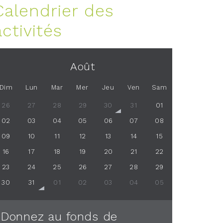
Calendrier des
activités
Août
Dim
Lun
Mar
Mer
Jeu
Ven
Sam
26
27
28
29
30
31
01
02
03
04
05
06
07
08
09
10
11
12
13
14
15
16
17
18
19
20
21
22
23
24
25
26
27
28
29
30
31
01
02
03
04
05
Donnez au fonds de