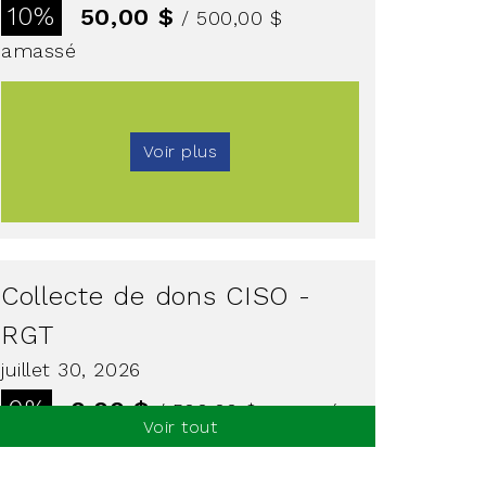
10%
50,00 $
/ 500,00 $
amassé
Voir plus
Collecte de dons CISO -
RGT
juillet 30, 2026
0%
0,00 $
/ 500,00 $
amassé
Voir tout