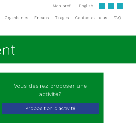
Mon profil
English
Organismes
Encans
Tirages
Contactez-nous
FAQ
ent
Vous désirez proposer une
activité?
Proposition d'activité