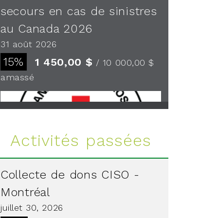
secours en cas de sinistres
au Canada 2026
31 août 2026
15%
1 450,00 $
/ 10 000,00 $
amassé
Voir plus
Activités passées
Collecte de dons CISO -
Montréal
juillet 30, 2026