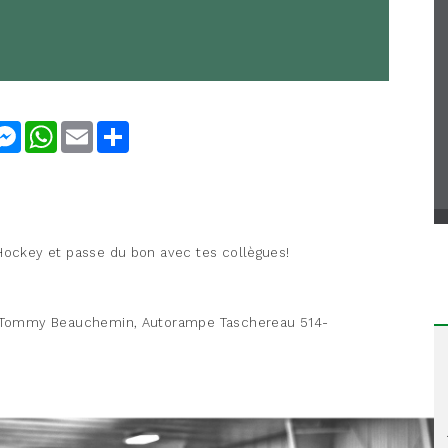
nkedIn
Messenger
WhatsApp
Email
Share
 Hockey et passe du bon avec tes collègues!
er Tommy Beauchemin, Autorampe Taschereau 514-