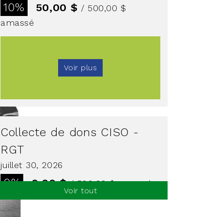
10%
50,00 $
/ 500,00 $
amassé
Voir plus
Collecte de dons CISO -
RGT
juillet 30, 2026
0%
0,00 $
/ 500,00 $
amassé
Voir tout