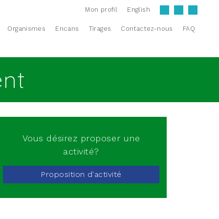
Mon profil
English
Organismes
Encans
Tirages
Contactez-nous
FAQ
ent
Vous désirez proposer une
activité?
Proposition d'activité