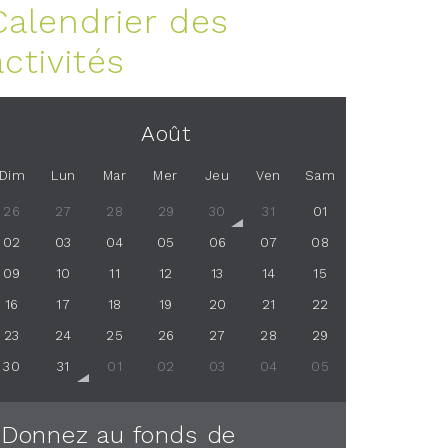
Calendrier des
activités
Août
Dim
Lun
Mar
Mer
Jeu
Ven
Sam
26
27
28
29
30
31
01
02
03
04
05
06
07
08
09
10
11
12
13
14
15
16
17
18
19
20
21
22
23
24
25
26
27
28
29
30
31
01
02
03
04
05
Donnez au fonds de