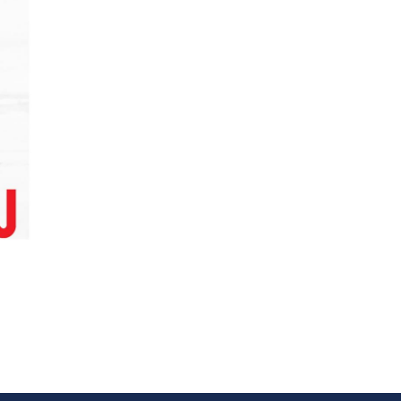
Corporate Challenge
Edmonton 2026 - Cardiac
Crash
juin 09, 2026
5%
50,00 $
/ 1 000,00 $
amassé
Voir plus
Edmonton Corporate