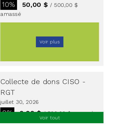
10%
50,00 $
/ 500,00 $
amassé
Voir plus
Collecte de dons CISO -
RGT
juillet 30, 2026
0%
0,00 $
/ 500,00 $
amassé
Voir tout