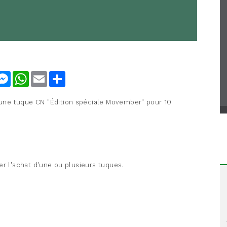
nkedIn
Messenger
WhatsApp
Email
Share
une tuque CN "Édition spéciale Movember" pour 10
er l'achat d'une ou plusieurs tuques.