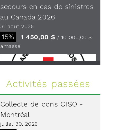
secours en cas de sinistres
au Canada 2026
31 août 2026
15%
1 450,00 $
/ 10 000,00 $
amassé
Voir plus
Activités passées
Collecte de dons CISO -
Montréal
juillet 30, 2026