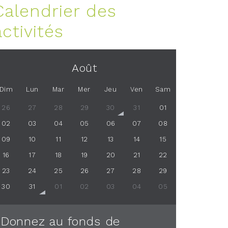
Calendrier des
activités
Août
Dim
Lun
Mar
Mer
Jeu
Ven
Sam
26
27
28
29
30
31
01
02
03
04
05
06
07
08
09
10
11
12
13
14
15
16
17
18
19
20
21
22
23
24
25
26
27
28
29
30
31
01
02
03
04
05
Donnez au fonds de