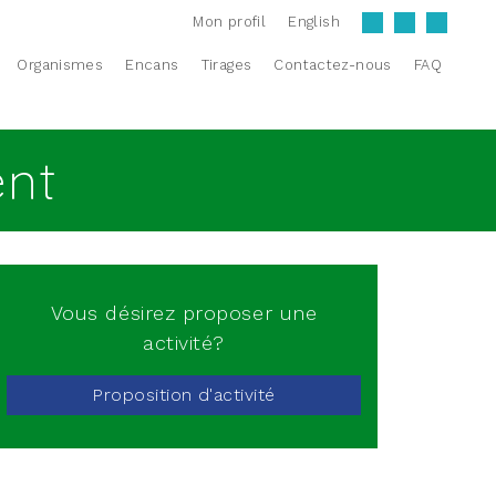
Mon profil
English
Organismes
Encans
Tirages
Contactez-nous
FAQ
ent
Vous désirez proposer une
activité?
Proposition d'activité