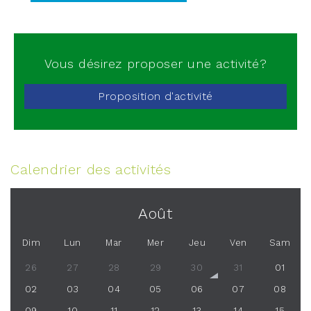
Vous désirez proposer une activité?
Proposition d'activité
Calendrier des activités
Août
Dim
Lun
Mar
Mer
Jeu
Ven
Sam
26
27
28
29
30
31
01
02
03
04
05
06
07
08
09
10
11
12
13
14
15