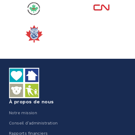
Corporate Challenge Edmonton
2026 - Cardiac Crash
juin 09, 2026
5%
50,00 $
/ 1 000,00 $
amassé
Voir plus
À propos de nous
Notre mission
Conseil d'administration
Rapports financiers