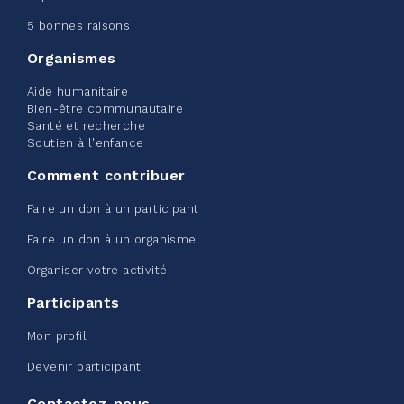
Edmonton Corporate Challenge
5 bonnes raisons
2026 - Extra Life
Organismes
juin 09, 2026
Aide humanitaire
2%
20,00 $
Bien-être communautaire
/ 1 000,00 $
amassé
Santé et recherche
Soutien à l'enfance
Comment contribuer
Voir plus
Faire un don à un participant
Faire un don à un organisme
Organiser votre activité
Participants
Défi entreprise d'Edmonton -
Mon profil
Sac de ceinture CN
Devenir participant
juin 08, 2026
Contactez-nous