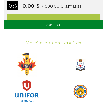
0%
0,00 $
/ 500,00 $
amassé
Voir tout
Voir plus
Merci à nos partenaires
Événement spinning
juin 10, 2026
129%
5 145,00 $
/ 4 000,00 $
amassé
Voir plus