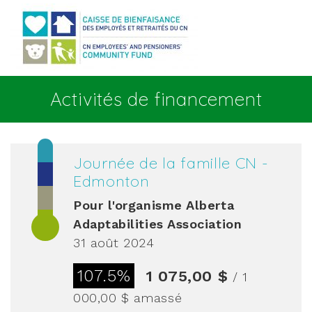
Aller au contenu principal
Activités de financement
Journée de la famille CN -
Edmonton
Pour l'organisme
Alberta
Adaptabilities Association
31 août 2024
107.5%
1 075,00 $
/ 1
000,00 $
amassé