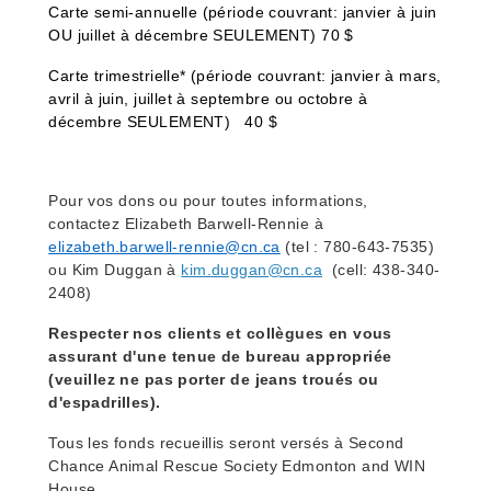
Carte semi-annuelle (période couvrant: janvier à juin
OU juillet à décembre SEULEMENT) 70 $
Carte trimestrielle* (période couvrant: janvier à mars,
avril à juin, juillet à septembre ou octobre à
décembre SEULEMENT) 40 $
Pour vos dons ou pour toutes informations,
contactez
Elizabeth Barwell-Rennie à
elizabeth.barwell-rennie@cn.ca
(tel : 780-643-7535)
ou
Kim Duggan à
kim.duggan@cn.ca
(cell: 438-340-
2408)
Respecter nos clients et collègues en vous
assurant d'une tenue de bureau appropriée
(veuillez ne pas porter de jeans troués ou
d'espadrilles).
Tous les fonds recueillis seront versés à
Sec
ond
Chance Animal Rescue Society Edmonton and WIN
House