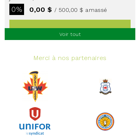
0%
0,00 $
/ 500,00 $
amassé
Voir tout
Voir plus
Merci à nos partenaires
Événement spinning
juin 10, 2026
129%
5 145,00 $
/ 4 000,00 $
amassé