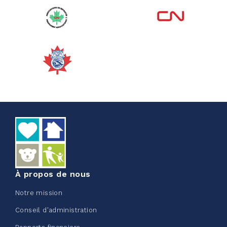
Voir plus
Corporate Challenge Edmonton
2026 - Cardiac Crash
juin 09, 2026
5%
50,00 $
/ 1 000,00 $
amassé
Voir plus
À propos de nous
Notre mission
Conseil d'administration