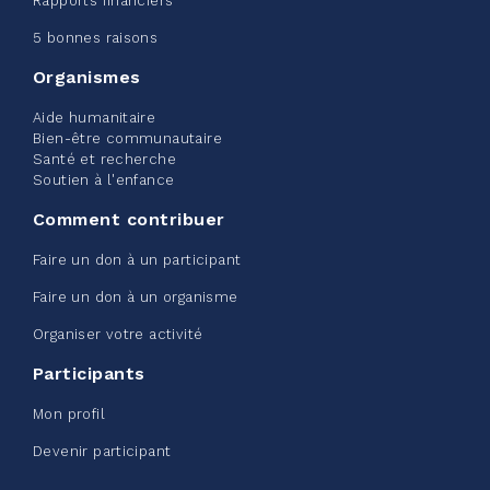
Rapports financiers
Edmonton Corporate Challenge
5 bonnes raisons
2026 - Extra Life
Organismes
juin 09, 2026
Aide humanitaire
2%
20,00 $
Bien-être communautaire
/ 1 000,00 $
amassé
Santé et recherche
Soutien à l'enfance
Comment contribuer
Voir plus
Faire un don à un participant
Faire un don à un organisme
Organiser votre activité
Participants
Défi entreprise d'Edmonton -
Mon profil
Sac de ceinture CN
Devenir participant
juin 08, 2026