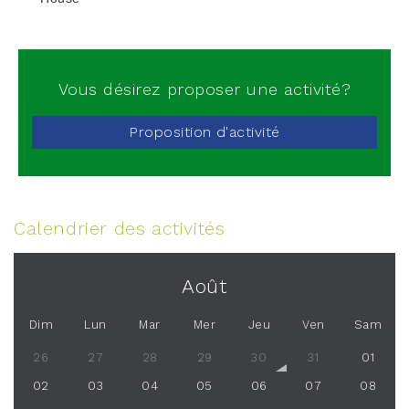
Vous désirez proposer une activité?
Proposition d'activité
Calendrier des activités
Août
Dim
Lun
Mar
Mer
Jeu
Ven
Sam
26
27
28
29
30
31
01
02
03
04
05
06
07
08