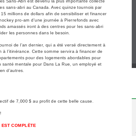
es Sans-Abri est devenu la plus importante collecte
s sans-abri au Canada. Avec quinze tournois par
15 millions de dollars afin de sensibiliser et financer
e hockey pro-am d'une journée à Pierrefonds avec
nds amassés iront à des centres pour les sans-abri
aider les personnes dans le besoin.
ournoi de l’an dernier, qui a été versé directement à
in à l’itinérance. Cette somme servira à financer de
ppartements pour des logements abordables pour
 en santé mentale pour Dans La Rue, un employé et
ien d’autres.
ctif de 7,000 $ au profit de cette belle cause.
!
E EST COMPLÈTE