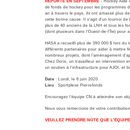
REPORTÉ EN SEPTEMBRE
- Hockey Aide l
de fonds de hockey pour les programmes de
an à travers le pays, ils ont amassé plus de 
cette bonne cause. Il s'agit d'un tournoi d
plus de 40 anciens de la LNH et tous les fo
(dont plusieurs dans l'Ouest-de-l'Île) pour 
HASA a recueilli plus de 390 000 $ lors du t
différents partenaires pour aider à mettre f
nombreux projets, dont l’aménagement d’a
Chez Doris, un travailleur en intervention
un soutien à l’infrastructure pour AJOI, et b
Date
: Lundi, le 8 juin 2020
Lieu
: Sportplexe Pierrefonds
Encouragez l’équipe CN à atteindre son obje
Nous vous remercions de votre contribution
VEULLEZ PRENDRE NOTE QUE L'ÉQUIP