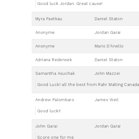
Good luck Jordan. Great cause!
Myra Paetkau
Daniel Staton
Anonyme
Jordan Garai
Anonyme
Mario D'Anello
Adriana Redensek
Daniel Staton
Samantha Asuchak
John Mazzei
Good Luck! all the best from Rahr Malting Canad
Andrew Palombaro
James Weil
Good luck!!
John Garai
Jordan Garai
Score one for me