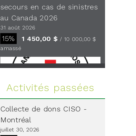
secours en cas de sinistres
au Canada 2026
31 août 2026
15%
1 450,00 $
/ 10 000,00 $
amassé
Voir plus
Activités passées
Collecte de dons CISO -
Montréal
juillet 30, 2026