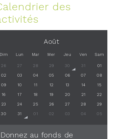
Calendrier des
activités
Août
Dim
Lun
Mar
Mer
Jeu
Ven
Sam
26
27
28
29
30
31
01
02
03
04
05
06
07
08
09
10
11
12
13
14
15
16
17
18
19
20
21
22
23
24
25
26
27
28
29
30
31
01
02
03
04
05
Donnez au fonds de