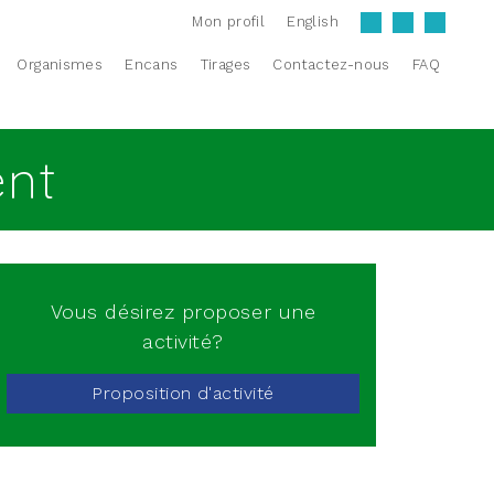
Mon profil
English
Organismes
Encans
Tirages
Contactez-nous
FAQ
ent
Vous désirez proposer une
activité?
Proposition d'activité