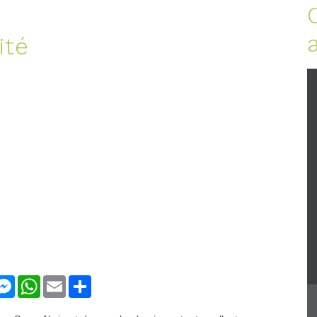
ité
nkedIn
Messenger
WhatsApp
Email
Share