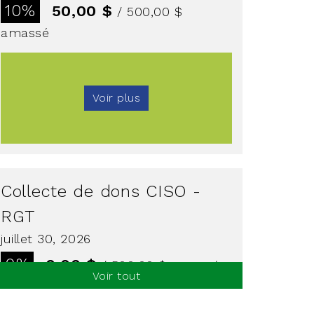
10%
50,00 $
/ 500,00 $
amassé
Voir plus
Collecte de dons CISO -
RGT
juillet 30, 2026
0%
0,00 $
/ 500,00 $
amassé
Voir tout