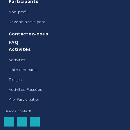
Participants
Sac de ceinture CN
Mon profil
juin 08, 2026
Devenir participant
123%
245,00 $
/ 200,00 $
amassé
Contactez-nous
FAQ
Activités
Voir plus
Activités
Liste d'encans
Tirages
Activités Passées
Collecte de vêtements - Chez
Prix Participation
Doris été 2026
Gardez contact!
mai 22, 2026
10%
50,00 $
/ 500,00 $
amassé