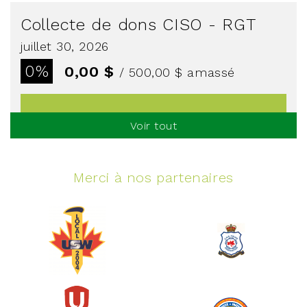
Collecte de dons CISO - RGT
juillet 30, 2026
0%
0,00 $
/ 500,00 $
amassé
Voir tout
Voir plus
Merci à nos partenaires
Événement spinning
juin 10, 2026
129%
5 145,00 $
/ 4 000,00 $
amassé