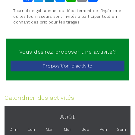
Tournoi de golf annuel du département de l'Ingénierie
où les fournisseurs sont invités à participer tout en
donnant des prix pour les tirages.
Vous désirez proposer une activité?
Proposition d'activité
Calendrier des activités
Août
Dim
Lun
Mar
Mer
Jeu
Ven
Sam