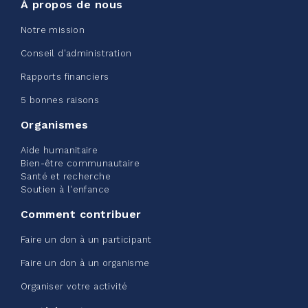
À propos de nous
Notre mission
Conseil d'administration
Edmonton Corporate Challenge
Rapports financiers
2026 - Extra Life
5 bonnes raisons
juin 09, 2026
Organismes
2%
20,00 $
/ 1 000,00 $
amassé
Aide humanitaire
Bien-être communautaire
Santé et recherche
Soutien à l'enfance
Voir plus
Comment contribuer
Faire un don à un participant
Faire un don à un organisme
Organiser votre activité
Défi entreprise d'Edmonton -