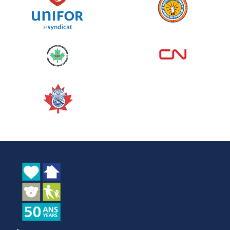
Voir plus
Corporate Challenge Edmonton
2026 - Cardiac Crash
juin 09, 2026
5%
50,00 $
/ 1 000,00 $
amassé
Voir plus