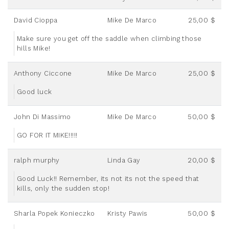
David Cioppa
Mike De Marco
25,00 $
Make sure you get off the saddle when climbing those
hills Mike!
Anthony Ciccone
Mike De Marco
25,00 $
Good luck
John Di Massimo
Mike De Marco
50,00 $
GO FOR IT MIKE!!!!!
ralph murphy
Linda Gay
20,00 $
Good Luck!! Remember, its not its not the speed that
kills, only the sudden stop!
Sharla Popek Konieczko
Kristy Pawis
50,00 $