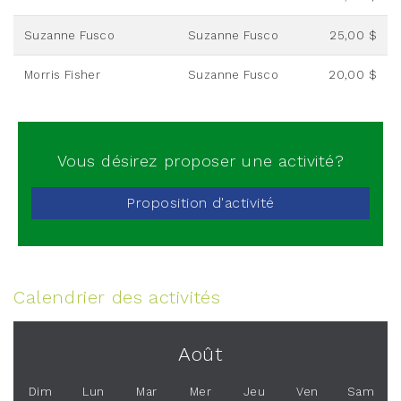
Suzanne Fusco
Suzanne Fusco
25,00 $
Morris Fisher
Suzanne Fusco
20,00 $
Vous désirez proposer une activité?
Proposition d'activité
Calendrier des activités
Août
Dim
Lun
Mar
Mer
Jeu
Ven
Sam