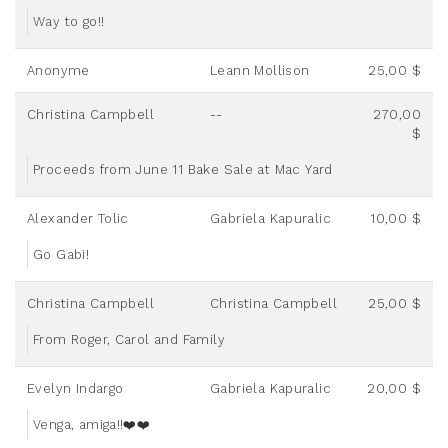
Way to go!!
Anonyme
Leann Mollison
25,00 $
Christina Campbell
--
270,00
$
Proceeds from June 11 Bake Sale at Mac Yard
Alexander Tolic
Gabriela Kapuralic
10,00 $
Go Gabi!
Christina Campbell
Christina Campbell
25,00 $
From Roger, Carol and Family
Evelyn Indargo
Gabriela Kapuralic
20,00 $
Venga, amiga!!❤️❤️