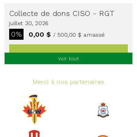
Collecte de dons CISO - RGT
juillet 30, 2026
0%
0,00 $
/ 500,00 $
amassé
Voir tout
Voir plus
Merci à nos partenaires
Événement spinning
juin 10, 2026
129%
5 145,00 $
/ 4 000,00 $
amassé