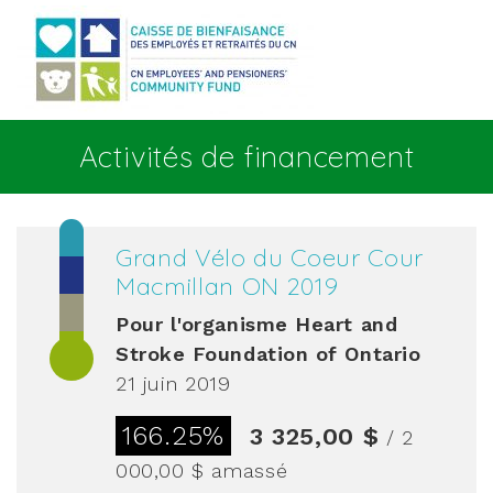
Aller au contenu principal
Activités de financement
Grand Vélo du Coeur Cour
Macmillan ON 2019
Pour l'organisme
Heart and
Stroke Foundation of Ontario
21 juin 2019
166.25%
3 325,00 $
/ 2
000,00 $
amassé