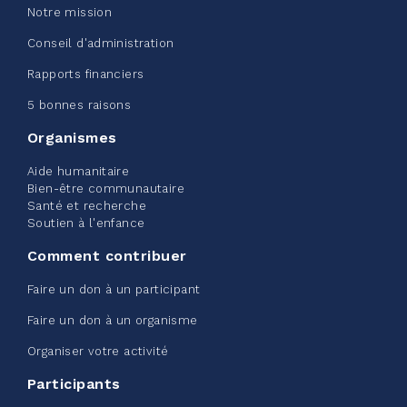
Notre mission
Conseil d'administration
Rapports financiers
Edmonton Corporate Challenge
5 bonnes raisons
2026 - Extra Life
Organismes
juin 09, 2026
Aide humanitaire
2%
20,00 $
Bien-être communautaire
/ 1 000,00 $
amassé
Santé et recherche
Soutien à l'enfance
Comment contribuer
Voir plus
Faire un don à un participant
Faire un don à un organisme
Organiser votre activité
Participants
Défi entreprise d'Edmonton -