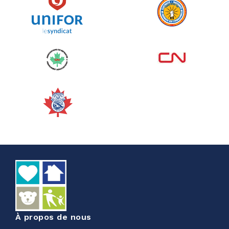
Voir plus
Corporate Challenge Edmonton
2026 - Cardiac Crash
juin 09, 2026
5%
50,00 $
/ 1 000,00 $
amassé
Voir plus
À propos de nous