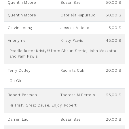
Quentin Moore
Susan Sze
50,00 $
Quentin Moore
Gabriela Kapuralic
50,00 $
Calvin Leung
Jessica Vitiello
5,00 $
Anonyme
Kristy Pawis
45,00 $
Peddle faster Kristy!!! from Shaun Sertic, John Mazzotta
and Pam Pawis
Terry Colley
Radmila Cuk
20,00 $
Go Girl
Robert Pearson
Theresa M Bertolo
25,00 $
Hi Trish. Great Cause. Enjoy. Robert
Darren Lau
Susan Sze
20,00 $