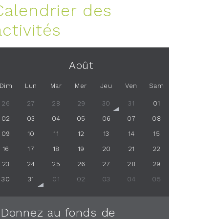
Calendrier des
activités
Août
Dim
Lun
Mar
Mer
Jeu
Ven
Sam
26
27
28
29
30
31
01
02
03
04
05
06
07
08
09
10
11
12
13
14
15
16
17
18
19
20
21
22
23
24
25
26
27
28
29
30
31
01
02
03
04
05
Donnez au fonds de