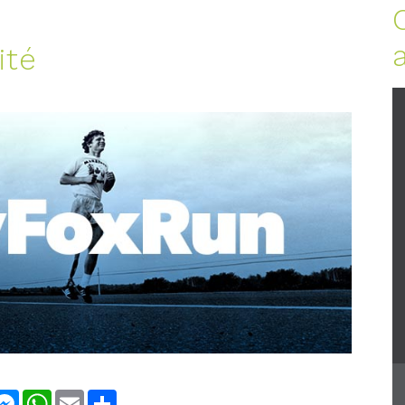
ité
nkedIn
Messenger
WhatsApp
Email
Share