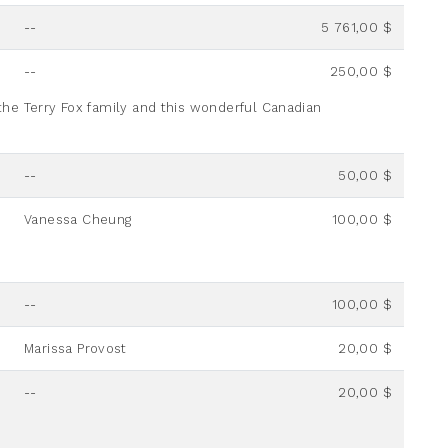
--
5 761,00 $
--
250,00 $
he Terry Fox family and this wonderful Canadian
--
50,00 $
Vanessa Cheung
100,00 $
--
100,00 $
Marissa Provost
20,00 $
--
20,00 $