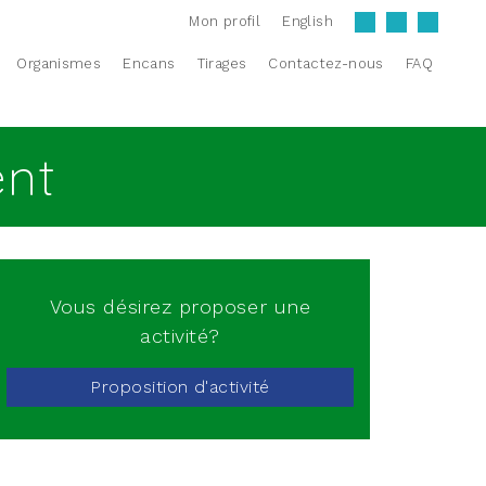
Mon profil
English
Organismes
Encans
Tirages
Contactez-nous
FAQ
ent
Vous désirez proposer une
activité?
Proposition d'activité