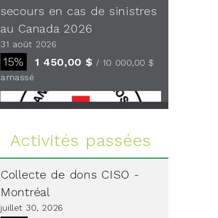
secours en cas de sinistres
au Canada 2026
31 août 2026
15%
1 450,00 $
/ 10 000,00 $
amassé
Voir plus
Activités passées
Collecte de dons CISO -
Montréal
juillet 30, 2026