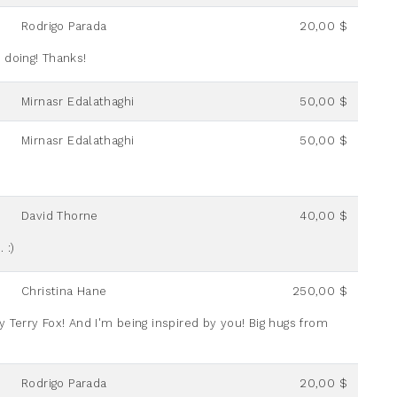
Rodrigo Parada
20,00 $
 doing! Thanks!
Mirnasr Edalathaghi
50,00 $
Mirnasr Edalathaghi
50,00 $
David Thorne
40,00 $
 :)
Christina Hane
250,00 $
 Terry Fox! And I'm being inspired by you! Big hugs from
Rodrigo Parada
20,00 $