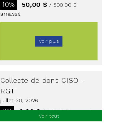
10%
50,00 $
/ 500,00 $
amassé
Voir plus
Collecte de dons CISO -
RGT
juillet 30, 2026
0%
0,00 $
/ 500,00 $
amassé
Voir tout