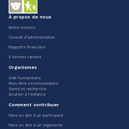
Voir plus
À propos de nous
Notre mission
Conseil d'administration
Rapports financiers
Edmonton Corporate Challenge
5 bonnes raisons
2026 - Extra Life
Organismes
juin 09, 2026
Aide humanitaire
2%
20,00 $
Bien-être communautaire
/ 1 000,00 $
amassé
Santé et recherche
Soutien à l'enfance
Comment contribuer
Voir plus
Faire un don à un participant
Faire un don à un organisme