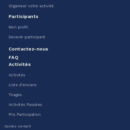
Organiser votre activité
Participants
Défi entreprise d'Edmonton -
Mon profil
Sac de ceinture CN
Devenir participant
juin 08, 2026
Contactez-nous
123%
245,00 $
/ 200,00 $
amassé
FAQ
Activités
Activités
Voir plus
Liste d'encans
Tirages
Activités Passées
Prix Participation
Collecte de vêtements - Chez
Gardez contact!
Doris été 2026