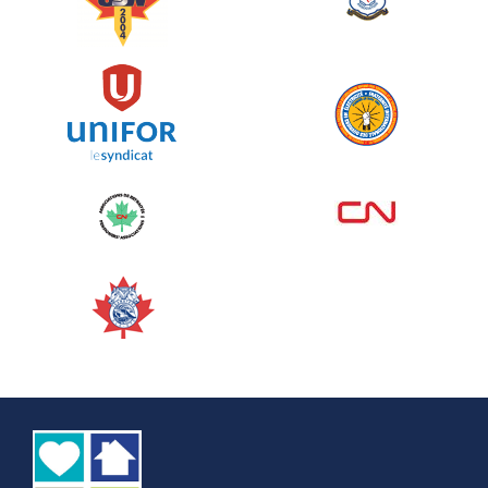
juin 10, 2026
129%
5 145,00 $
/ 4 000,00 $
amassé
Voir plus
Corporate Challenge Edmonton
2026 - Cardiac Crash
juin 09, 2026
5%
50,00 $
/ 1 000,00 $
amassé