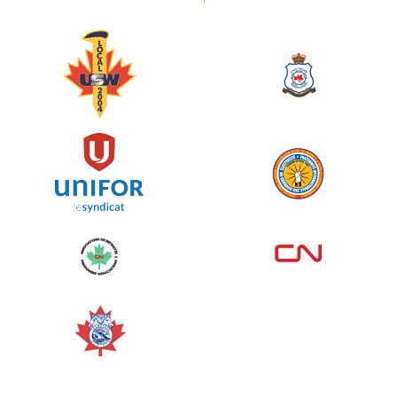
Événement spinning
juin 10, 2026
129%
5 145,00 $
/ 4 000,00 $
amassé
Voir plus
Corporate Challenge Edmonton
2026 - Cardiac Crash