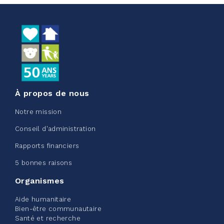
juin 09, 2026
5%
50,00 $
/ 1 000,00 $
amassé
Voir plus
À propos de nous
Notre mission
Conseil d'administration
Edmonton Corporate Challenge
Rapports financiers
2026 - Extra Life
5 bonnes raisons
juin 09, 2026
Organismes
2%
20,00 $
/ 1 000,00 $
amassé
Aide humanitaire
Bien-être communautaire
Santé et recherche