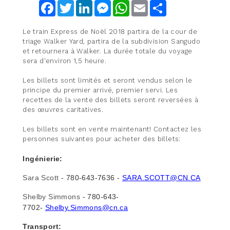
Facebook
Twitter
LinkedIn
Messenger
WhatsApp
Email
Share
Le train Express de Noël 2018 partira de la cour de
triage Walker Yard, partira de la subdivision Sangudo
et retournera à Walker. La durée totale du voyage
sera d'environ 1,5 heure.
Les billets sont limités et seront vendus selon le
principe du premier arrivé, premier servi. Les
recettes de la vente des billets seront reversées à
des œuvres caritatives.
Les billets sont en vente maintenant! Contactez les
personnes suivantes pour acheter des billets:
Ingénierie:
Sara Scott
- 780-643-7636 -
SARA.SCOTT@CN.CA
Shelby Simmons
- 780-643-
7702-
Shelby.Simmons@cn.ca
Transport: