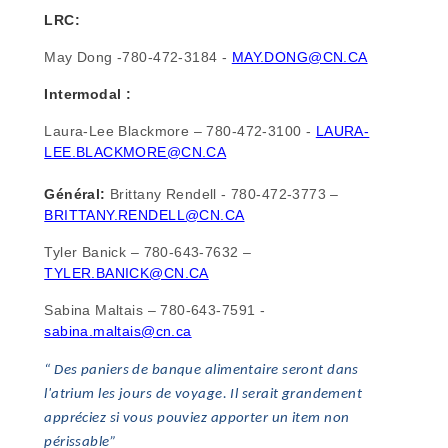
LRC:
May Dong -780-472-3184 -
MAY.DONG@CN.CA
Intermodal :
Laura-Lee Blackmore – 780-472-3100 -
LAURA-
LEE.BLACKMORE@CN.CA
Général:
Brittany Rendell - 780-472-3773 –
BRITTANY.RENDELL@CN.CA
Tyler Banick – 780-643-7632 –
TYLER.BANICK@CN.CA
Sabina Maltais – 780-643-7591 -
sabina.maltais@cn.ca
“ Des paniers de banque alimentaire seront dans
l'atrium les jours de voyage. Il serait grandement
appréciez si vous pouviez apporter un item non
périssable”