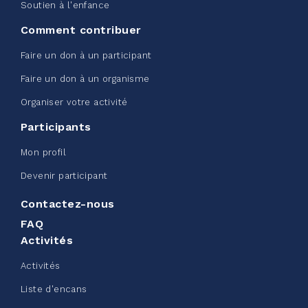
Soutien à l'enfance
Voir plus
Comment contribuer
Faire un don à un participant
Faire un don à un organisme
Organiser votre activité
Défi entreprise d'Edmonton -
Participants
Sac de ceinture CN
Mon profil
juin 08, 2026
Devenir participant
123%
245,00 $
/ 200,00 $
amassé
Contactez-nous
FAQ
Activités
Voir plus
Activités
Liste d'encans