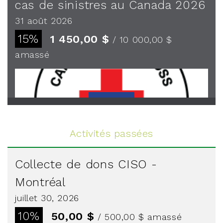
cas de sinistres au Canada 2026
31 août 2026
15%
1 450,00 $
/ 10 000,00 $
amassé
Voir plus
Activités passées
Collecte de dons CISO -
Montréal
juillet 30, 2026
10%
50,00 $
/ 500,00 $
amassé