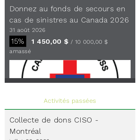
Donnez au fonds de secours en
cas de sinistres au Canada 2026
31 août 2026
15%
1 450,00 $
/ 10 000,00 $
amassé
Voir plus
Activités passées
Collecte de dons CISO -
Montréal