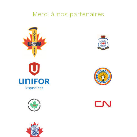
Merci à nos partenaires
Événement spinning
juin 10, 2026
129%
5 145,00 $
/ 4 000,00 $
amassé
Voir plus
Corporate Challenge Edmonton