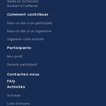
Santé et recherche
Soutien à l'enfance
Comment contribuer
Voir plus
Faire un don à un participant
Faire un don à un organisme
Organiser votre activité
Participants
Défi entreprise d'Edmonton -
Mon profil
Sac de ceinture CN
Devenir participant
juin 08, 2026
Contactez-nous
123%
245,00 $
/ 200,00 $
amassé
FAQ
Activités
Activités
Voir plus
Liste d'encans