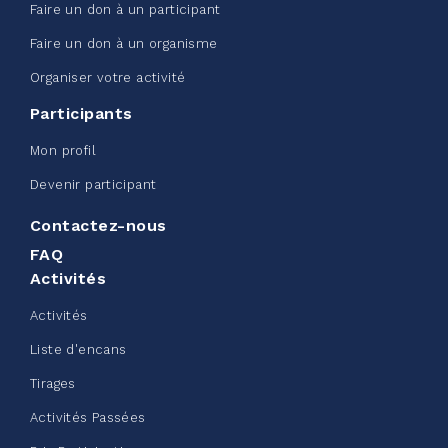
Faire un don à un participant
Faire un don à un organisme
Organiser votre activité
Participants
Défi entreprise d'Edmonton -
Mon profil
Sac de ceinture CN
Devenir participant
juin 08, 2026
Contactez-nous
123%
245,00 $
/ 200,00 $
amassé
FAQ
Activités
Activités
Voir plus
Liste d'encans
Tirages
Activités Passées