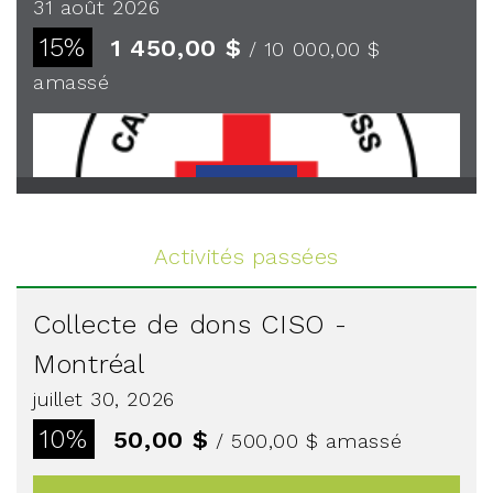
31 août 2026
15%
1 450,00 $
/ 10 000,00 $
amassé
Voir plus
Activités passées
Collecte de dons CISO -
Montréal
juillet 30, 2026
10%
50,00 $
/ 500,00 $
amassé