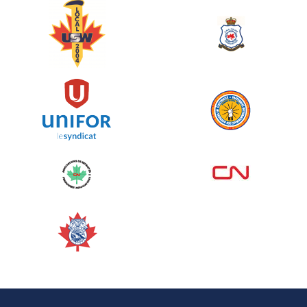
Événement spinning
juin 10, 2026
129%
5 145,00 $
/ 4 000,00 $
amassé
Voir plus
Corporate Challenge Edmonton
2026 - Cardiac Crash
juin 09, 2026