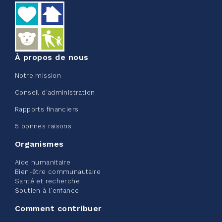
5%
50,00 $
/ 1 000,00 $
amassé
Voir plus
À propos de nous
Notre mission
Conseil d'administration
Rapports financiers
Edmonton Corporate Challenge
5 bonnes raisons
2026 - Extra Life
Organismes
juin 09, 2026
Aide humanitaire
2%
20,00 $
Bien-être communautaire
/ 1 000,00 $
amassé
Santé et recherche
Soutien à l'enfance
Comment contribuer
Voir plus