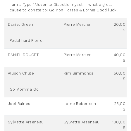
I am a Type 1/Juvenile Diabetic myself - what a great
cause to donate to! Go Iron Horses & Lorne! Good luck!
Daniel Green
Pierre Mercier
20,00
$
Pedal hard Pierre!
DANIEL DOUCET
Pierre Mercier
40,00
$
Allison Chute
Kim Simmonds
50,00
$
Go Momma Go!
Joel Raines
Lorne Robertson
25,00
$
Sylvette Arseneau
Sylvette Arseneau
100,00
$