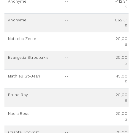
Anonyme
--
-112,31
$
Anonyme
--
862,31
$
Natacha Zenie
--
20,00
$
Evangelia Stroubakis
--
20,00
$
Mathieu St-Jean
--
45,00
$
Bruno Roy
--
20,00
$
Nadia Rossi
--
20,00
$
Chantal Provost
--
20,00