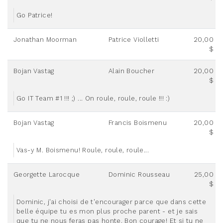
Go Patrice!
Jonathan Moorman
Patrice Violletti
20,00
$
Bojan Vastag
Alain Boucher
20,00
$
Go IT Team #1 !!! ;) ... On roule, roule, roule !!! :)
Bojan Vastag
Francis Boismenu
20,00
$
Vas-y M. Boismenu! Roule, roule, roule...
Georgette Larocque
Dominic Rousseau
25,00
$
Dominic, j'ai choisi de t'encourager parce que dans cette
belle équipe tu es mon plus proche parent - et je sais
que tu ne nous feras pas honte. Bon courage! Et si tu ne