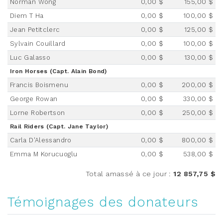
Norman Wong
0,00 $
155,00 $
Diem T Ha
0,00 $
100,00 $
Jean Petitclerc
0,00 $
125,00 $
Sylvain Couillard
0,00 $
100,00 $
Luc Galasso
0,00 $
130,00 $
Iron Horses (Capt. Alain Bond)
Francis Boismenu
0,00 $
200,00 $
George Rowan
0,00 $
330,00 $
Lorne Robertson
0,00 $
250,00 $
Rail Riders (Capt. Jane Taylor)
Carla D'Alessandro
0,00 $
800,00 $
Emma M Korucuoglu
0,00 $
538,00 $
Total amassé à ce jour
:
12 857,75 $
Témoignages des donateurs