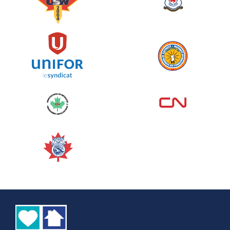
juin 10, 2026
129%
5 145,00 $
/ 4 000,00 $
amassé
Voir plus
Corporate Challenge Edmonton
2026 - Cardiac Crash
juin 09, 2026
5%
50,00 $
/ 1 000,00 $
amassé