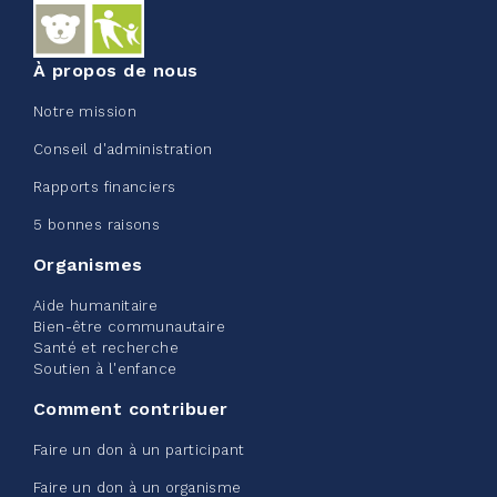
Voir plus
À propos de nous
Notre mission
Conseil d'administration
Rapports financiers
Edmonton Corporate Challenge
5 bonnes raisons
2026 - Extra Life
Organismes
juin 09, 2026
Aide humanitaire
2%
20,00 $
Bien-être communautaire
/ 1 000,00 $
amassé
Santé et recherche
Soutien à l'enfance
Comment contribuer
Voir plus
Faire un don à un participant
Faire un don à un organisme