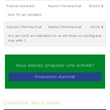
Frances Durward
Wayne Chorneychuk
100,00 $
WAY TO GO WAYNE!!!!
Carolyn Chorneychuk
Wayne Chorneychuk
50,00 $
You are such an inspiration to us all! Keep on cycling and
stay safe :)
Vous désirez proposer une activité?
Proposition d'activité
Calendrier des activités