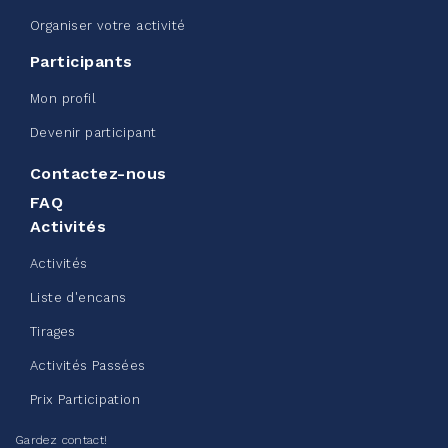
Organiser votre activité
Participants
Défi entreprise d'Edmonton -
Mon profil
Sac de ceinture CN
Devenir participant
juin 08, 2026
Contactez-nous
123%
245,00 $
/ 200,00 $
amassé
FAQ
Activités
Activités
Voir plus
Liste d'encans
Tirages
Activités Passées
Prix Participation
Collecte de vêtements - Chez
Gardez contact!