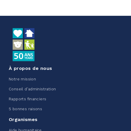
2026 - Cardiac Crash
juin 09, 2026
5%
50,00 $
/ 1 000,00 $
amassé
Voir plus
À propos de nous
Notre mission
Conseil d'administration
Edmonton Corporate Challenge
Rapports financiers
2026 - Extra Life
5 bonnes raisons
juin 09, 2026
Organismes
2%
20,00 $
/ 1 000,00 $
amassé
Aide humanitaire