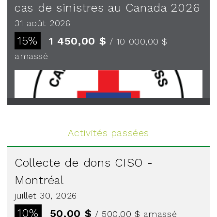
cas de sinistres au Canada 2026
31 août 2026
15%
1 450,00 $
/ 10 000,00 $
amassé
Voir plus
Activités passées
Collecte de dons CISO -
Montréal
juillet 30, 2026
10%
50,00 $
/ 500,00 $
amassé