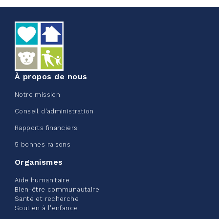
juin 09, 2026
5%
50,00 $
/ 1 000,00 $
amassé
Voir plus
À propos de nous
Notre mission
Conseil d'administration
Rapports financiers
Edmonton Corporate Challenge
5 bonnes raisons
2026 - Extra Life
Organismes
juin 09, 2026
Aide humanitaire
2%
20,00 $
Bien-être communautaire
/ 1 000,00 $
amassé
Santé et recherche
Soutien à l'enfance