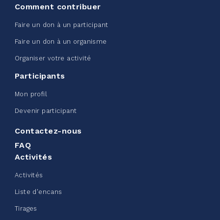
Comment contribuer
Voir plus
Faire un don à un participant
Faire un don à un organisme
Organiser votre activité
Participants
Défi entreprise d'Edmonton -
Mon profil
Sac de ceinture CN
Devenir participant
juin 08, 2026
Contactez-nous
123%
245,00 $
/ 200,00 $
amassé
FAQ
Activités
Activités
Voir plus
Liste d'encans
Tirages