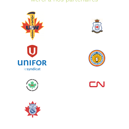
Événement spinning
juin 10, 2026
129%
5 145,00 $
/ 4 000,00 $
amassé
Voir plus
Corporate Challenge Edmonton
2026 - Cardiac Crash