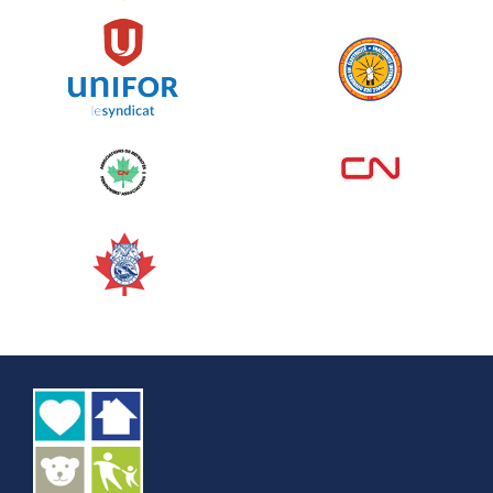
129%
5 145,00 $
/ 4 000,00 $
amassé
Voir plus
Corporate Challenge Edmonton
2026 - Cardiac Crash
juin 09, 2026
5%
50,00 $
/ 1 000,00 $
amassé