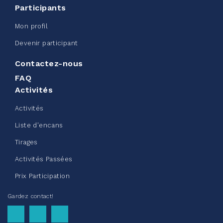
Participants
Défi entreprise d'Edmonton -
Mon profil
Sac de ceinture CN
Devenir participant
juin 08, 2026
Contactez-nous
123%
245,00 $
/ 200,00 $
amassé
FAQ
Activités
Activités
Voir plus
Liste d'encans
Tirages
Activités Passées
Prix Participation
Collecte de vêtements - Chez
Gardez contact!
Doris été 2026
mai 22, 2026