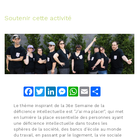
Soutenir cette activité
Facebook
Twitter
LinkedIn
Messenger
WhatsApp
Email
Share
Le thème inspirant de la 36e Semaine de la
déficience intellectuelle est "J'ai ma place!", qui met
en lumière la place essentielle des personnes ayant
une déficience intellectuelle dans toutes les
sphères de la société, des bancs d'école au monde
du travail, en passant par le logement, la vie sociale