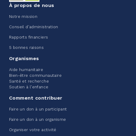
Voir plus
À propos de nous
Notre mission
Conseil d'administration
Rapports financiers
Edmonton Corporate Challenge
5 bonnes raisons
2026 - Extra Life
Organismes
juin 09, 2026
Aide humanitaire
2%
20,00 $
Bien-être communautaire
/ 1 000,00 $
amassé
Santé et recherche
Soutien à l'enfance
Comment contribuer
Voir plus
Faire un don à un participant
Faire un don à un organisme
Organiser votre activité