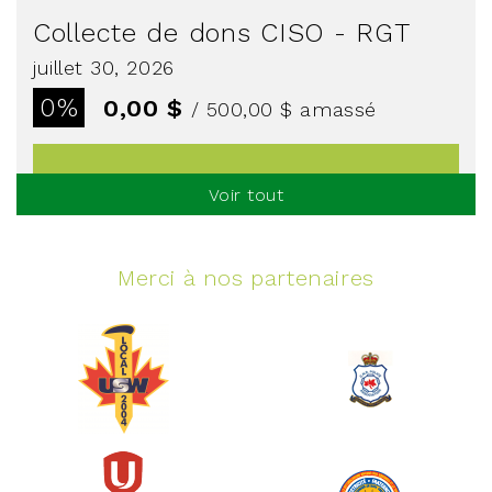
Collecte de dons CISO - RGT
juillet 30, 2026
0%
0,00 $
/ 500,00 $
amassé
Voir tout
Voir plus
Merci à nos partenaires
Événement spinning
juin 10, 2026
129%
5 145,00 $
/ 4 000,00 $
amassé