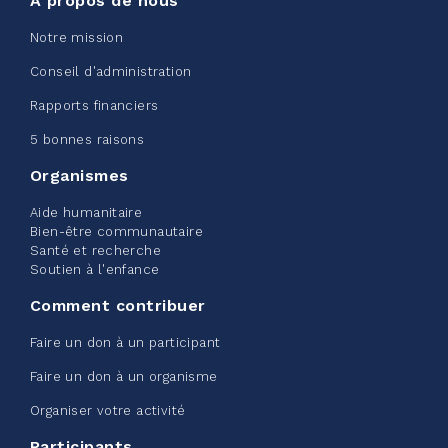
À propos de nous
Notre mission
Conseil d'administration
Edmonton Corporate Challenge
Rapports financiers
2026 - Extra Life
5 bonnes raisons
juin 09, 2026
Organismes
2%
20,00 $
/ 1 000,00 $
amassé
Aide humanitaire
Bien-être communautaire
Santé et recherche
Soutien à l'enfance
Voir plus
Comment contribuer
Faire un don à un participant
Faire un don à un organisme
Organiser votre activité
Défi entreprise d'Edmonton -
Participants