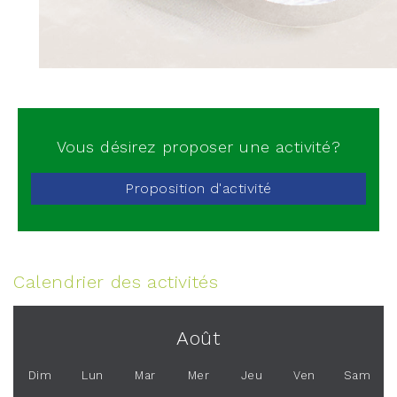
Vous désirez proposer une activité?
Proposition d'activité
Calendrier des activités
Août
Dim
Lun
Mar
Mer
Jeu
Ven
Sam