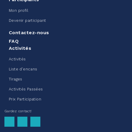
Sac de ceinture CN
Mon profil
juin 08, 2026
Devenir participant
123%
245,00 $
/ 200,00 $
amassé
Contactez-nous
FAQ
Activités
Voir plus
Activités
Liste d'encans
Tirages
Activités Passées
Collecte de vêtements - Chez
Prix Participation
Doris été 2026
Gardez contact!
mai 22, 2026
10%
50,00 $
/ 500,00 $
amassé