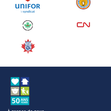
Voir plus
Corporate Challenge Edmonton
2026 - Cardiac Crash
juin 09, 2026
5%
50,00 $
/ 1 000,00 $
amassé
Voir plus