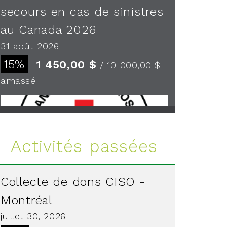
secours en cas de sinistres
au Canada 2026
31 août 2026
15%
1 450,00 $
/ 10 000,00 $
amassé
Voir plus
Activités passées
Collecte de dons CISO -
Montréal
juillet 30, 2026