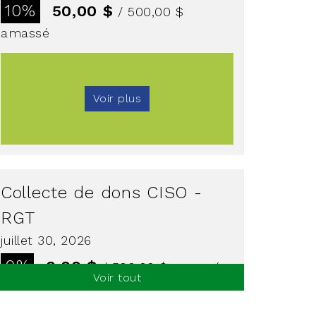
10%
50,00 $
/ 500,00 $
amassé
Voir plus
Collecte de dons CISO -
RGT
juillet 30, 2026
0%
0,00 $
/ 500,00 $
amassé
Voir tout