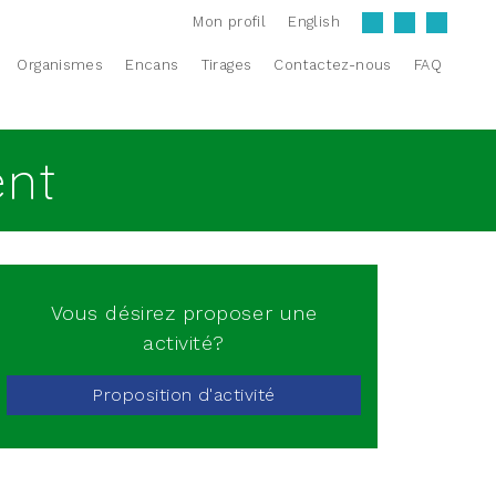
Mon profil
English
Organismes
Encans
Tirages
Contactez-nous
FAQ
ent
Vous désirez proposer une
activité?
Proposition d'activité