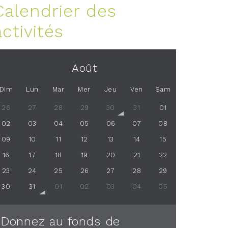
Calendrier des
activités
Août
Dim
Lun
Mar
Mer
Jeu
Ven
Sam
26
27
28
29
30
31
01
02
03
04
05
06
07
08
09
10
11
12
13
14
15
16
17
18
19
20
21
22
23
24
25
26
27
28
29
30
31
01
02
03
04
05
Donnez au fonds de