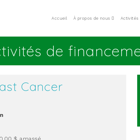
Accueil
À propos de nous
Activités
tivités de financem
east Cancer
n
00,00 $
amassé