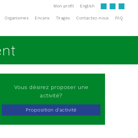
Mon profil
English
Organismes
Encans
Tirages
Contactez-nous
FAQ
ent
Vous désirez proposer une
activité?
Proposition d'activité