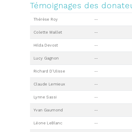
Témoignages des donate
Thérèse Roy
--
Colette Maillet
--
Hilda Devost
--
Lucy Gagnon
--
Richard D'Ulisse
--
Claude Lemieux
--
Lynne Sassi
--
Yvan Gaumond
--
Léone LeBlanc
--