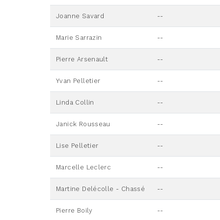
Joanne Savard
--
Marie Sarrazin
--
Pierre Arsenault
--
Yvan Pelletier
--
Linda Collin
--
Janick Rousseau
--
Lise Pelletier
--
Marcelle Leclerc
--
Martine Delécolle - Chassé
--
Pierre Boily
--