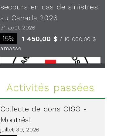
secours en cas de sinistres
au Canada 2026
31 août 2026
15%
1 450,00 $
/ 10 000,00 $
amassé
Voir plus
Activités passées
Collecte de dons CISO -
Montréal
juillet 30, 2026