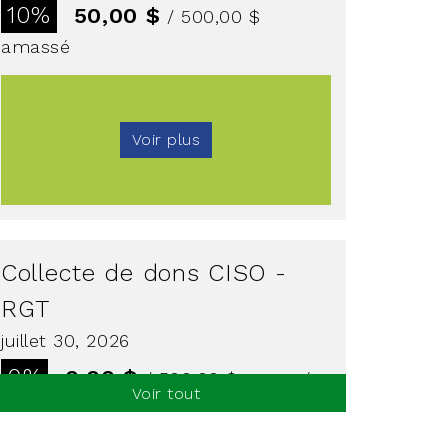
10%
50,00 $
/ 500,00 $
amassé
Voir plus
Collecte de dons CISO -
RGT
juillet 30, 2026
0%
0,00 $
/ 500,00 $
amassé
Voir tout