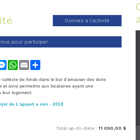
ité
Donnez à l'activité
ous pour participer
nkedIn
Messenger
WhatsApp
Email
Share
de collecte de fonds dans le but d’amasser des dons
i
et ainsi permettre aux locataires ayant une
s leur logement.
ojet de L'appart a moi - 2018
Total up-to-date
:
11 050,00 $