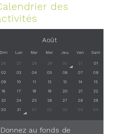
Calendrier des
activités
Août
Dim
Lun
Mar
Mer
Jeu
Ven
Sam
26
27
28
29
30
31
01
02
03
04
05
06
07
08
09
10
11
12
13
14
15
16
17
18
19
20
21
22
23
24
25
26
27
28
29
30
31
01
02
03
04
05
Donnez au fonds de