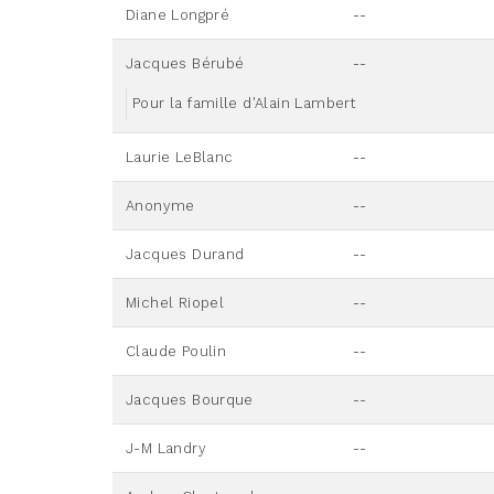
Diane Longpré
--
Jacques Bérubé
--
Pour la famille d'Alain Lambert
Laurie LeBlanc
--
Anonyme
--
Jacques Durand
--
Michel Riopel
--
Claude Poulin
--
Jacques Bourque
--
J-M Landry
--