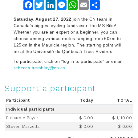
Facebook
Twitter
LinkedIn
Messenger
WhatsApp
Email
Share
Saturday, August 27, 2022
join the CN team in
Canada’s biggest cycling fundraiser: the MS Bike!
Whether you are an expert or a beginner, you can
choose among various routes ranging from 60km to
125km in the Mauricie region. The starting point will
be at the Université du Québec à Trois-Rivières.
To participate, click on "log in to participate" or email
rebecca.tremblay@cn.ca
Support a participant
Participant
Today
TOTAL
Individual participants
Richard A Boyer
$ 0.00
$ 1,110.00
Steven Mazzella
$ 0.00
$ 0.00