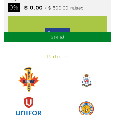
0%
$ 0.00
/ $ 500.00
raised
See more
See all
Partners
Spinning Event
June 10, 2026
129%
$ 5,145.00
/ $ 4,000.00
raised
See more