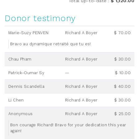
Total up-to-date
:
$ 1,120.00
Donor testimony
Marie-Suzy PENVEN
Richard A Boyer
$ 70.00
Bravo au dynamique retraité que tu es!
Chau Pham
Richard A Boyer
$ 30.00
Patrick-Oumar Sy
--
$ 10.00
Dennis Scandella
Richard A Boyer
$ 40.00
Li Chen
Richard A Boyer
$ 30.00
Anonymous
Richard A Boyer
$ 25.00
Bon courage Richard! Bravo for your dedication this year
again!