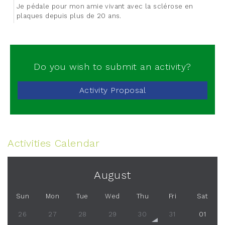
Je pédale pour mon amie vivant avec la sclérose en
plaques depuis plus de 20 ans.
Do you wish to submit an activity?
Activity Proposal
Activities Calendar
August
Sun
Mon
Tue
Wed
Thu
Fri
Sat
26
27
28
29
30
31
01