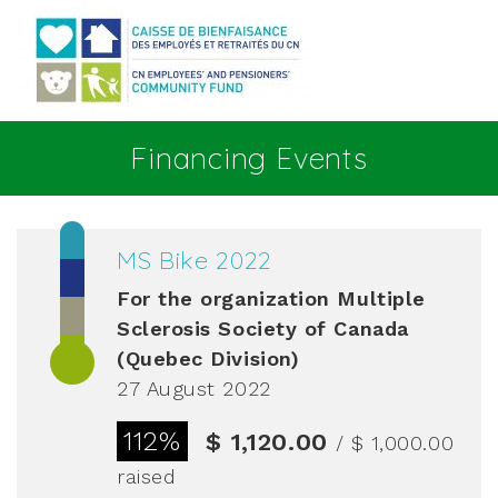
Go to main content
Financing Events
MS Bike 2022
For the organization
Multiple
Sclerosis Society of Canada
(Quebec Division)
27 August 2022
112%
$ 1,120.00
/ $ 1,000.00
raised