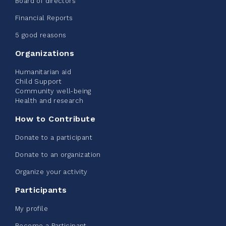
Board of directors
2026 - Extra Life
Financial Reports
June 09, 2026
5 good reasons
2%
$ 20.00
/ $ 1,000.00
raised
Organizations
Humanitarian aid
Child Support
Community well-being
See more
Health and research
How to Contribute
Donate to a participant
Donate to an organization
Edmonton Corporate Challenge -
Organize your activity
CN Belt Bag
Participants
June 08, 2026
My profile
123%
$ 245.00
/ $ 200.00
raised
Become a Participant